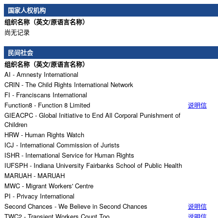
国家人权机构
组织名称（英文/原语言名称）
尚无记录
民间社会
组织名称（英文/原语言名称）
AI - Amnesty International
CRIN - The Child Rights International Network
FI - Franciscans International
Function8 - Function 8 Limited
说明信
GIEACPC - Global Initiative to End All Corporal Punishment of
Children
HRW - Human Rights Watch
ICJ - International Commission of Jurists
ISHR - International Service for Human Rights
IUFSPH - Indiana University Fairbanks School of Public Health
MARUAH - MARUAH
MWC - Migrant Workers' Centre
PI - Privacy International
Second Chances - We Believe in Second Chances
说明信
TWC2 - Transient Workers Count Too
说明信